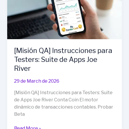
de
la
Guitarra
y
del
cubo
de
[Misión QA] Instrucciones para
rubik
Testers: Suite de Apps Joe
(((que
River
ní
la
29 de March de 2026
IA
lo
[Misión QA] Instrucciones para Testers: Suite
pudo
de Apps Joe River Conta Coin El motor
resolver)))
dinámico de transacciones contables. Probar
para
Beta
Musicólogos
y
[Misión
Read More »