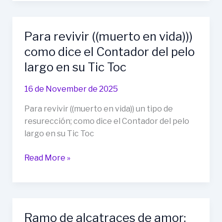
LANZAMIENTO!
50%
de
Para revivir ((muerto en vida)))
descuento
como dice el Contador del pelo
en
el
largo en su Tic Toc
Pack
Completo
16 de November de 2025
o
Para revivir ((muerto en vida)) un tipo de
en
resurección; como dice el Contador del pelo
cualquier
largo en su Tic Toc
producto
individual
Para
Read More »
usando
revivir
el
((muerto
código:
en
ORIGEN50”
vida)))
Ramo de alcatraces de amor;
como