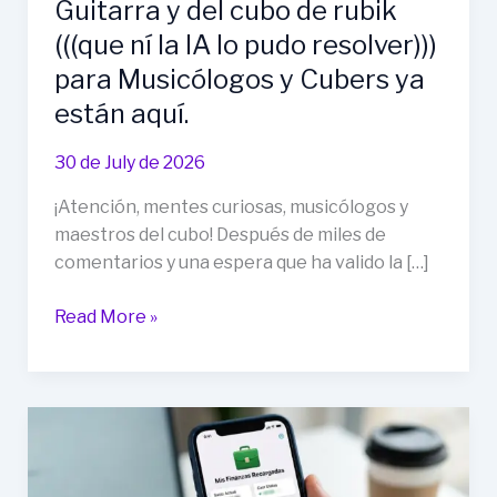
Guitarra y del cubo de rubik
(((que ní la IA lo pudo resolver)))
para Musicólogos y Cubers ya
están aquí.
30 de July de 2026
¡Atención, mentes curiosas, musicólogos y
maestros del cubo! Después de miles de
comentarios y una espera que ha valido la […]
Read More »
¡Ventas
Maestras
Iniciadas!
Los
Secretos