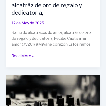
alcatráz de oro de regalo y
dice
el
dedicatoria,
Contador
del
12 de May de 2025
pelo
Ramo de alcatraces de amor; alcatráz de oro
largo
de regalo y dedicatoria, Recibe Cautiva mi
en
amor @VZCR #MiVane corazón:Estos ramos
su
Tic
Ramo
Read More »
Toc
de
alcatraces
de
amor;
alcatráz
de
oro
de