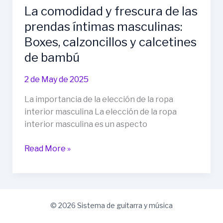
La comodidad y frescura de las
prendas íntimas masculinas:
Boxes, calzoncillos y calcetines
de bambú
2 de May de 2025
La importancia de la elección de la ropa
interior masculina La elección de la ropa
interior masculina es un aspecto
La
Read More »
comodidad
y
frescura
de
© 2026 Sistema de guitarra y música
las
prendas