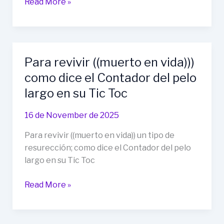
[Misión
Read More »
QA]
Instrucciones
para
Testers:
Para revivir ((muerto en vida)))
Suite
como dice el Contador del pelo
de
Apps
largo en su Tic Toc
Joe
River
16 de November de 2025
Para revivir ((muerto en vida)) un tipo de
resurección; como dice el Contador del pelo
largo en su Tic Toc
Para
Read More »
revivir
((muerto
en