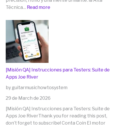
precisión, ritmo y una mente brillante: la Alta
:
Técnica…
Read more
¡Ventas
Maestras
Iniciadas!
Los
Secretos
de
[Misión QA] Instrucciones para Testers: Suite de
la
Apps Joe River
Guitarra
y
by guitarmusichowtosystem
del
29 de March de 2026
cubo
de
[Misión QA] Instrucciones para Testers: Suite de
rubik
Apps Joe RiverThank you for reading this post,
(((que
don’t forget to subscribe! Conta Coin El motor