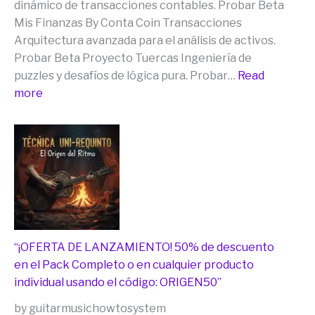
ní
dinámico de transacciones contables. Probar Beta
la
Mis Finanzas By Conta Coin Transacciones
IA
Arquitectura avanzada para el análisis de activos.
lo
Probar Beta Proyecto Tuercas Ingeniería de
pudo
puzzles y desafíos de lógica pura. Probar…
Read
resolver)))
:
more
para
[Misión
Musicólogos
QA]
y
Instrucciones
Cubers
para
ya
Testers:
están
Suite
aquí.
de
Apps
“¡OFERTA DE LANZAMIENTO! 50% de descuento
Joe
en el Pack Completo o en cualquier producto
River
individual usando el código: ORIGEN50”
by guitarmusichowtosystem