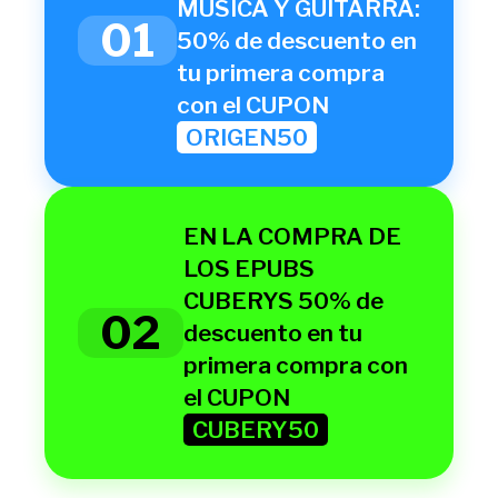
MUSICA Y GUITARRA:
01
50% de descuento en
tu primera compra
con el CUPON
ORIGEN50
EN LA COMPRA DE
LOS EPUBS
CUBERYS 50% de
02
descuento en tu
primera compra con
el CUPON
CUBERY50