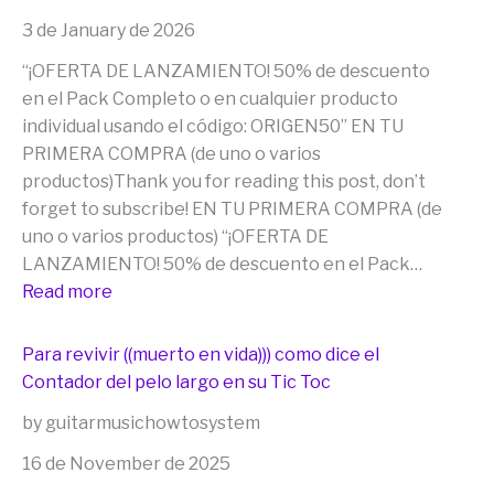
3 de January de 2026
“¡OFERTA DE LANZAMIENTO! 50% de descuento
en el Pack Completo o en cualquier producto
individual usando el código: ORIGEN50” EN TU
PRIMERA COMPRA (de uno o varios
productos)Thank you for reading this post, don’t
forget to subscribe! EN TU PRIMERA COMPRA (de
uno o varios productos) “¡OFERTA DE
LANZAMIENTO! 50% de descuento en el Pack…
:
Read more
“¡OFERTA
DE
Para revivir ((muerto en vida))) como dice el
LANZAMIENTO!
Contador del pelo largo en su Tic Toc
50%
by guitarmusichowtosystem
de
descuento
16 de November de 2025
en