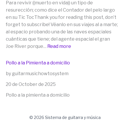
Para revivir ((muerto en vida)) un tipo de
el
resurección; como dice el Contador del pelo largo
Pack
en su Tic TocThank you for reading this post, don’t
Completo
forget to subscribe! Véanlo en sus viajes al a marte;
o
al espacio probando una de las naves espaciales
en
cuánticas que tiene; del agente espacial el gran
cualquier
:
Joe River porque…
Read more
producto
Para
individual
revivir
usando
Pollo a la Pimienta a domicilio
((muerto
el
by guitarmusichowtosystem
en
código:
vida)))
20 de October de 2025
ORIGEN50”
como
Pollo a la pimienta a domicilio
dice
el
Contador
© 2026 Sistema de guitarra y música
del
pelo