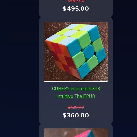
$990.00
$495.00
CUBERY el arte del 3×3
intuitivo The EPUB
$720.00
$360.00