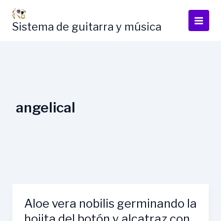
Skip
to
Sistema de guitarra y música
content
angelical
Aloe vera nobilis germinando la
hojita del botón y alcatraz con