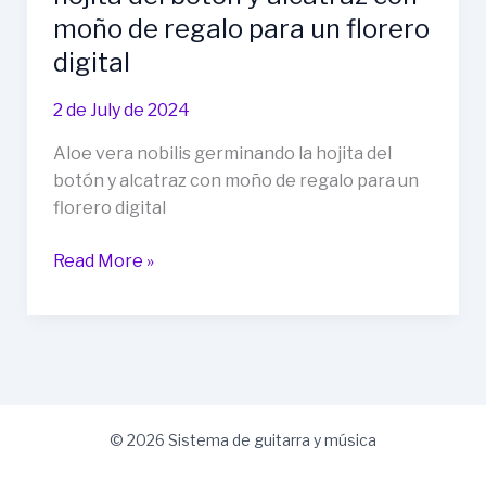
moño de regalo para un florero
digital
2 de July de 2024
Aloe vera nobilis germinando la hojita del
botón y alcatraz con moño de regalo para un
florero digital
Aloe
Read More »
vera
nobilis
germinando
la
hojita
del
© 2026 Sistema de guitarra y música
botón
y