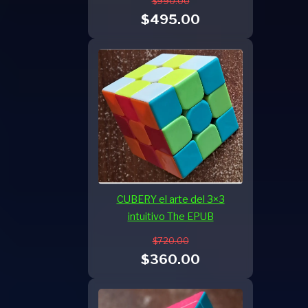
$990.00
$495.00
CUBERY el arte del 3×3
intuitivo The EPUB
$720.00
$360.00