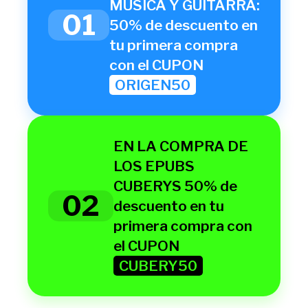
MUSICA Y GUITARRA:
01
50% de descuento en
tu primera compra
con el CUPON
ORIGEN50
EN LA COMPRA DE
LOS EPUBS
CUBERYS 50% de
02
descuento en tu
primera compra con
el CUPON
CUBERY50