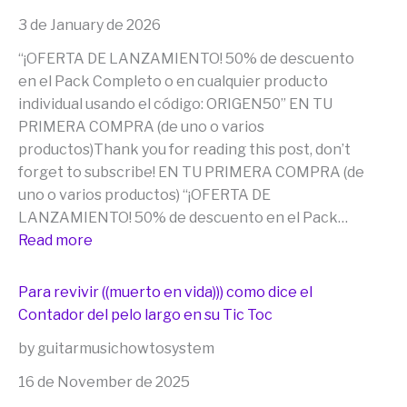
3 de January de 2026
“¡OFERTA DE LANZAMIENTO! 50% de descuento
en el Pack Completo o en cualquier producto
individual usando el código: ORIGEN50” EN TU
PRIMERA COMPRA (de uno o varios
productos)Thank you for reading this post, don’t
forget to subscribe! EN TU PRIMERA COMPRA (de
uno o varios productos) “¡OFERTA DE
LANZAMIENTO! 50% de descuento en el Pack…
:
Read more
“¡OFERTA
DE
Para revivir ((muerto en vida))) como dice el
LANZAMIENTO!
Contador del pelo largo en su Tic Toc
50%
by guitarmusichowtosystem
de
descuento
16 de November de 2025
en