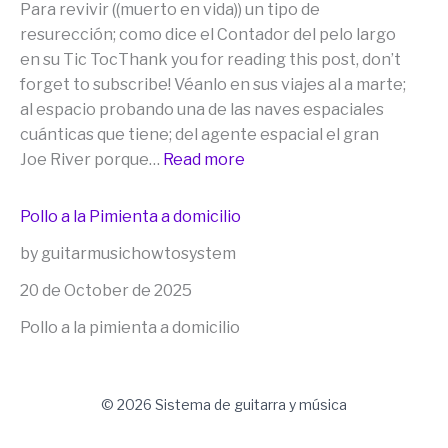
Para revivir ((muerto en vida)) un tipo de
el
resurección; como dice el Contador del pelo largo
Pack
en su Tic TocThank you for reading this post, don’t
Completo
forget to subscribe! Véanlo en sus viajes al a marte;
o
al espacio probando una de las naves espaciales
en
cuánticas que tiene; del agente espacial el gran
cualquier
:
Joe River porque…
Read more
producto
Para
individual
revivir
usando
Pollo a la Pimienta a domicilio
((muerto
el
by guitarmusichowtosystem
en
código:
vida)))
20 de October de 2025
ORIGEN50”
como
Pollo a la pimienta a domicilio
dice
el
Contador
© 2026 Sistema de guitarra y música
del
pelo