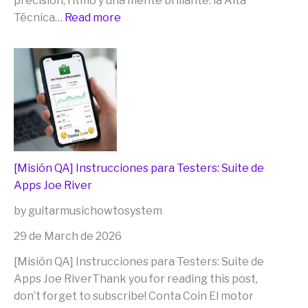
precisión, ritmo y una mente brillante: la Alta
:
Técnica…
Read more
¡Ventas
Maestras
Iniciadas!
Los
Secretos
de
[Misión QA] Instrucciones para Testers: Suite de
la
Apps Joe River
Guitarra
y
by guitarmusichowtosystem
del
29 de March de 2026
cubo
de
[Misión QA] Instrucciones para Testers: Suite de
rubik
Apps Joe RiverThank you for reading this post,
(((que
don’t forget to subscribe! Conta Coin El motor