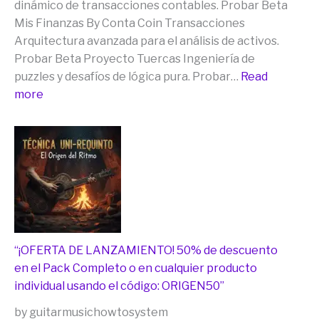
ní
dinámico de transacciones contables. Probar Beta
la
Mis Finanzas By Conta Coin Transacciones
IA
Arquitectura avanzada para el análisis de activos.
lo
Probar Beta Proyecto Tuercas Ingeniería de
pudo
puzzles y desafíos de lógica pura. Probar…
Read
resolver)))
:
more
para
[Misión
Musicólogos
QA]
y
Instrucciones
Cubers
para
ya
Testers:
están
Suite
aquí.
de
Apps
“¡OFERTA DE LANZAMIENTO! 50% de descuento
Joe
en el Pack Completo o en cualquier producto
River
individual usando el código: ORIGEN50”
by guitarmusichowtosystem