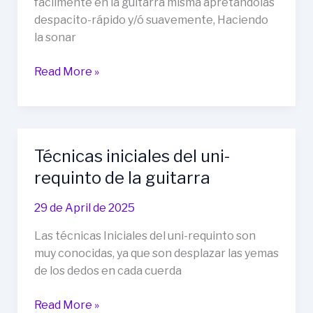
fácilmente en la guitarra misma apretándolas
despacito-rápido y/ó suavemente, Haciendo
la sonar
Como
Read More »
ajustar
entonar
y
apretar
Técnicas iniciales del uni-
y
requinto de la guitarra
encordar
una
29 de April de 2025
guitarra
como
Las técnicas Iniciales del uni-requinto son
un
muy conocidas, ya que son desplazar las yemas
Pro
de los dedos en cada cuerda
Técnicas
Read More »