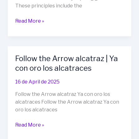
These principles include the
Mastering
Read More »
the
8
Principles
of
Follow the Arrow alcatraz | Ya
Music
con oro los alcatraces
and
Guitar
16 de April de 2025
Techniques:
Exploring
Follow the Arrow alcatraz Ya con oro los
Natural
alcatraces Follow the Arrow alcatraz Ya con
Note
oro los alcatraces
Tones
Follow
Read More »
the