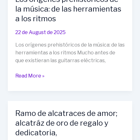
como
la música: de las herramientas
dice
el
a los ritmos
Contador
del
22 de August de 2025
pelo
Los orígenes prehistóricos de la música: de las
largo
herramientas a los ritmos Mucho antes de
en
que existieran las guitarras eléctricas,
su
Tic
Los
Read More »
Toc
orígenes
prehistóricos
de
la
Ramo de alcatraces de amor;
música:
alcatráz de oro de regalo y
de
las
dedicatoria,
herramientas