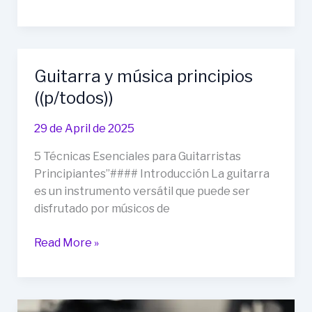
iniciales
del
uni-
requinto
Guitarra y música principios
de
((p/todos))
la
guitarra
29 de April de 2025
5 Técnicas Esenciales para Guitarristas
Principiantes”#### Introducción La guitarra
es un instrumento versátil que puede ser
disfrutado por músicos de
Guitarra
Read More »
y
música
principios
((p/todos))