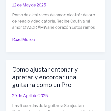
a
12 de May de 2025
los
Ramo de alcatraces de amor; alcatráz de oro
ritmos
de regalo y dedicatoria, Recibe Cautiva mi
amor @VZCR #MiVane corazón:Estos ramos
Ramo
Read More »
de
alcatraces
de
amor;
Como ajustar entonar y
alcatráz
apretar y encordar una
de
oro
guitarra como un Pro
de
regalo
29 de April de 2025
y
Las 6 cuerdas de la guitarra Se ajustan
dedicatoria,