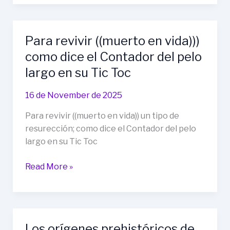
LANZAMIENTO!
50%
de
Para revivir ((muerto en vida)))
descuento
como dice el Contador del pelo
en
el
largo en su Tic Toc
Pack
Completo
16 de November de 2025
o
Para revivir ((muerto en vida)) un tipo de
en
resurección; como dice el Contador del pelo
cualquier
largo en su Tic Toc
producto
individual
Para
Read More »
usando
revivir
el
((muerto
código:
en
ORIGEN50”
vida)))
Los orígenes prehistóricos de