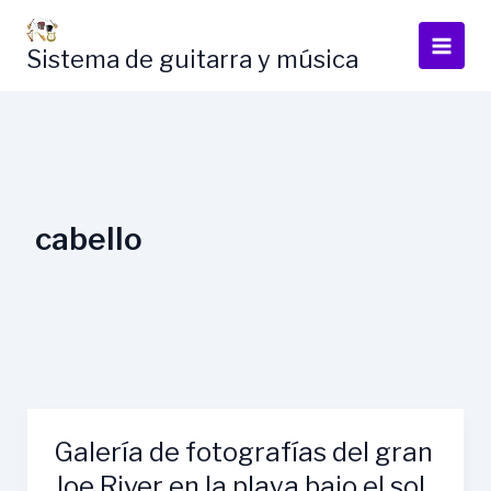
Skip
to
Sistema de guitarra y música
content
cabello
Galería de fotografías del gran
Joe River en la playa bajo el sol