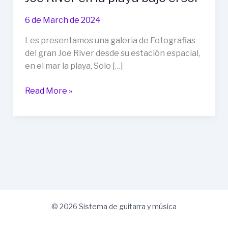
6 de March de 2024
Les presentamos una galeria de Fotografias
del gran Joe River desde su estación espacial,
en el mar la playa, Solo […]
Galería
Read More »
de
fotografías
del
gran
Joe
River
en
la
playa
© 2026 Sistema de guitarra y música
bajo