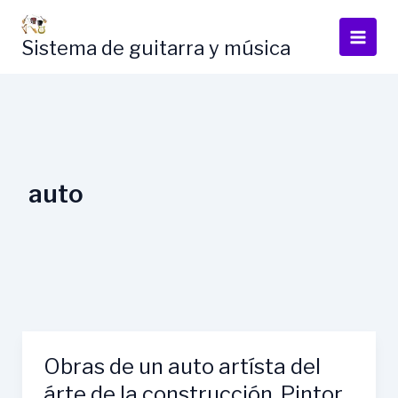
Skip
to
Sistema de guitarra y música
content
auto
Obras de un auto artísta del
árte de la construcción. Pintor