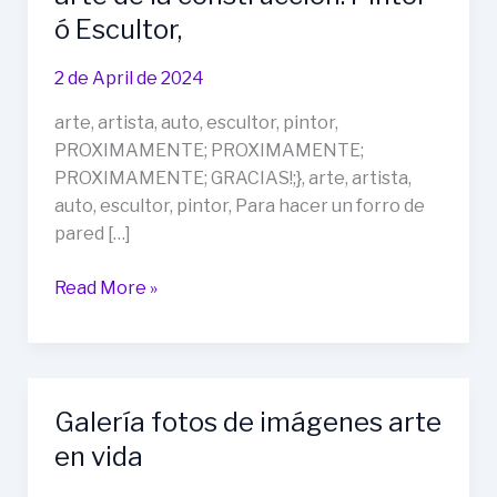
ó Escultor,
2 de April de 2024
arte, artista, auto, escultor, pintor,
PROXIMAMENTE; PROXIMAMENTE;
PROXIMAMENTE; GRACIAS!;}, arte, artista,
auto, escultor, pintor, Para hacer un forro de
pared […]
Obras
Read More »
de
un
auto
artísta
Galería fotos de imágenes arte
del
en vida
árte
de