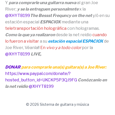
Y
para comprarle una guitarra nueva
al gran Joe
River;
y se la entreguen personalmnte
x la
@XHYT8199
The Bessst Frequncy on the net
y/ó en su
estación espacial
ESPACIOX
mediante una
teletransportación holográfica
con hologramas.
Como la que ya realizaron
desde la net reidio
cuando
lo fueron a visitar
a su
estación espacial ESPACIOX
de
Joe River, Véanla!!
En
vivo y a todo color
por la
@XHYT8199
LIVE,
DONAR
para comprarle una(s) guitara(s) a Joe River:
https://www.paypal.com/donate/?
hosted_button_id=UKCKP5P3QJ9FG
Conózcanlo en
la net reidio
@XHYT8199
© 2026 Sistema de guitarra y música