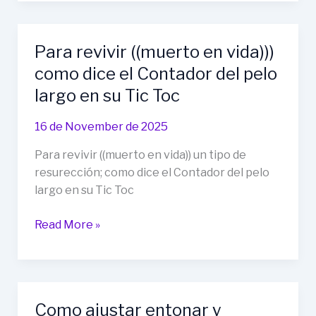
LANZAMIENTO!
50%
de
Para revivir ((muerto en vida)))
descuento
como dice el Contador del pelo
en
el
largo en su Tic Toc
Pack
Completo
16 de November de 2025
o
Para revivir ((muerto en vida)) un tipo de
en
resurección; como dice el Contador del pelo
cualquier
largo en su Tic Toc
producto
individual
Para
Read More »
usando
revivir
el
((muerto
código:
en
ORIGEN50”
vida)))
Como ajustar entonar y
como