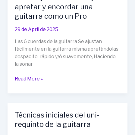
apretar y encordar una
dice
el
guitarra como un Pro
Contador
del
29 de April de 2025
pelo
Las 6 cuerdas de la guitarra Se ajustan
largo
fácilmente en la guitarra misma apretándolas
en
despacito-rápido y/ó suavemente, Haciendo
su
la sonar
Tic
Toc
Como
Read More »
ajustar
entonar
y
apretar
Técnicas iniciales del uni-
y
requinto de la guitarra
encordar
una