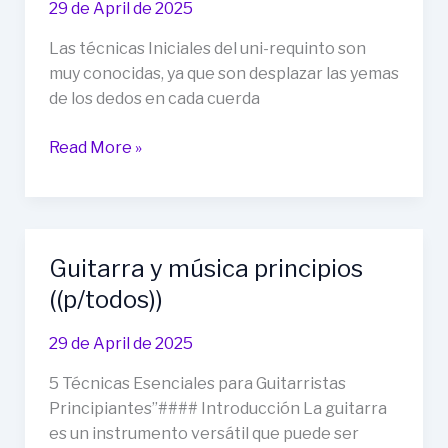
29 de April de 2025
guitarra
como
Las técnicas Iniciales del uni-requinto son
un
muy conocidas, ya que son desplazar las yemas
Pro
de los dedos en cada cuerda
Técnicas
Read More »
iniciales
del
uni-
requinto
Guitarra y música principios
de
((p/todos))
la
guitarra
29 de April de 2025
5 Técnicas Esenciales para Guitarristas
Principiantes”#### Introducción La guitarra
es un instrumento versátil que puede ser