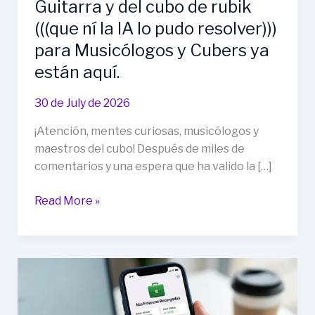
Guitarra y del cubo de rubik
(((que ní la IA lo pudo resolver)))
para Musicólogos y Cubers ya
están aquí.
30 de July de 2026
¡Atención, mentes curiosas, musicólogos y
maestros del cubo! Después de miles de
comentarios y una espera que ha valido la […]
Read More »
¡Ventas
Maestras
Iniciadas!
Los
Secretos