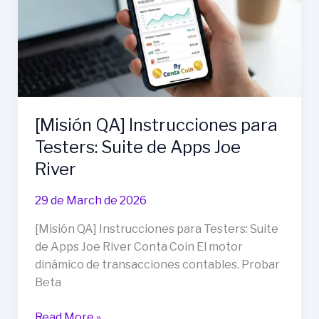
de
la
Guitarra
y
del
cubo
de
[Misión QA] Instrucciones para
rubik
Testers: Suite de Apps Joe
(((que
River
ní
la
29 de March de 2026
IA
lo
[Misión QA] Instrucciones para Testers: Suite
pudo
de Apps Joe River Conta Coin El motor
resolver)))
dinámico de transacciones contables. Probar
para
Beta
Musicólogos
y
[Misión
Read More »