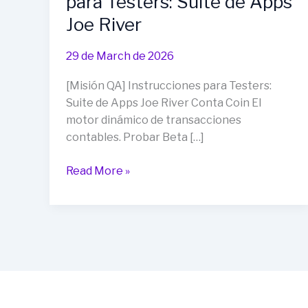
para Testers: Suite de Apps
Joe River
29 de March de 2026
[Misión QA] Instrucciones para Testers:
Suite de Apps Joe River Conta Coin El
motor dinámico de transacciones
contables. Probar Beta […]
[Misión
Read More »
QA]
Instrucciones
para
Testers:
Suite
de
Apps
Joe