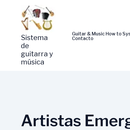
Skip
to
content
Guitar & Music How to S
Sistema
Contacto
de
guitarra y
música
Artistas Emer